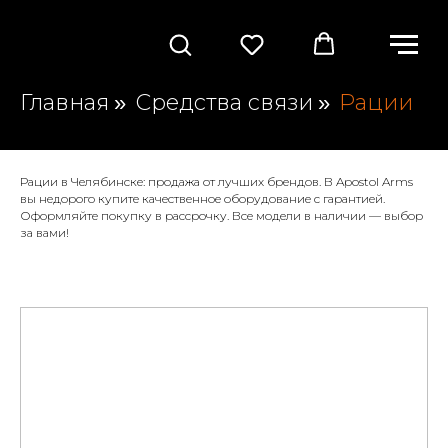
Главная
Средства связи
Рации
»
»
Рации в Челябинске: продажа от лучших брендов. В Apostol Arms
вы недорого купите качественное оборудование с гарантией.
Оформляйте покупку в рассрочку. Все модели в наличии — выбор
за вами!