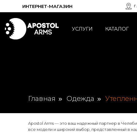
г
ИНТЕРНЕТ-МАГАЗИН
КАТАЛОГ
УСЛУГИ
Главная
Одежда
Утеплен
»
»
Apostol Arms — это ваш надежный партнер в Челяб
все модели и широкий выбор, представленный в на