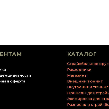
ЕНТАМ
КАТАЛОГ
Страйкбольное ору
ика
Расходники
денциальности
Магазины
чная оферта
Внешний тюнинг
Внутренний тюнинг
Прицелы для страй
Экипировка для стр
Разное для страйкб