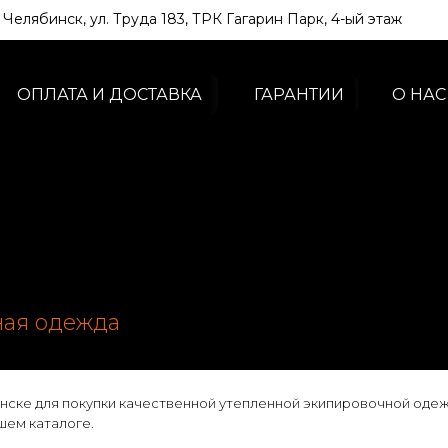
. Челябинск, ул. Труда 183, ТРК Гагарин Парк, 4-ый этаж
ОПЛАТА И ДОСТАВКА
ГАРАНТИИ
О НАС
ная одежда
инске для покупки качественной утепленной экипировочной одеж
шем каталоге.