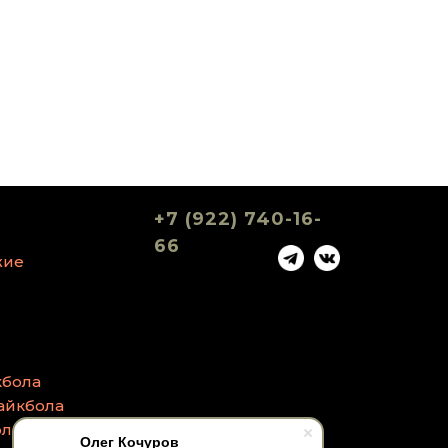
+7 (922) 740-16-
66
жие
кбола
айкбола
ола
Олег Кочуров