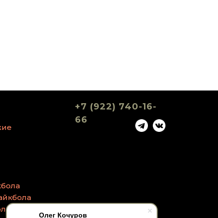
+7 (922) 740-16-
66
жие
кбола
айкбола
ола
Олег Кочуров