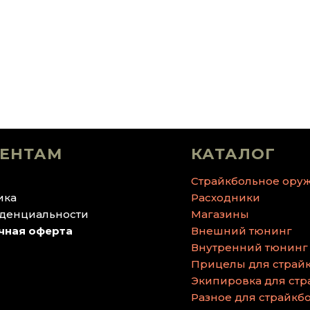
ЕНТАМ
КАТАЛОГ
Страйкбольное ору
ика
Расходники
денциальности
Магазины
чная оферта
Внешний тюнинг
Внутренний тюнинг
Прицелы для страй
Экипировка для стр
Разное для страйкб