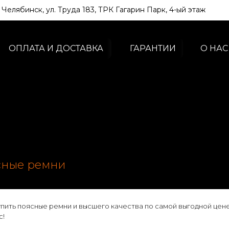
. Челябинск, ул. Труда 183, ТРК Гагарин Парк, 4-ый этаж
ОПЛАТА И ДОСТАВКА
ГАРАНТИИ
О НАС
сные ремни
пить поясные ремни и высшего качества по самой выгодной цене
с!