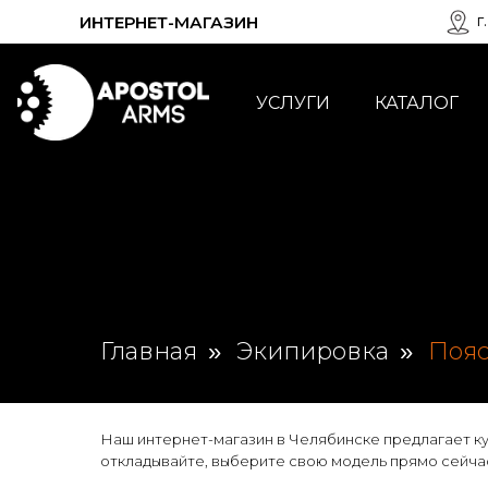
г
ИНТЕРНЕТ-МАГАЗИН
КАТАЛОГ
УСЛУГИ
Главная
Экипировка
Поя
»
»
Наш интернет-магазин в Челябинске предлагает ку
откладывайте, выберите свою модель прямо сейча