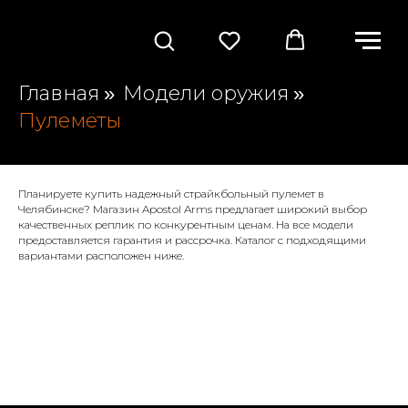
Главная
Модели оружия
»
»
Пулемёты
Планируете купить надежный страйкбольный пулемет в
Челябинске? Магазин Apostol Arms предлагает широкий выбор
качественных реплик по конкурентным ценам. На все модели
предоставляется гарантия и рассрочка. Каталог с подходящими
вариантами расположен ниже.