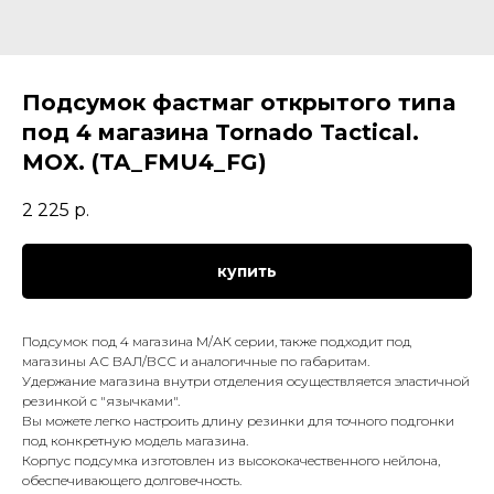
Подсумок фастмаг открытого типа
под 4 магазина Tornado Tactical.
МОХ. (TA_FMU4_FG)
2 225
р.
купить
Подсумок под 4 магазина М/АК серии, также подходит под
магазины АС ВАЛ/ВСС и аналогичные по габаритам.
Удержание магазина внутри отделения осуществляется эластичной
резинкой с "язычками".
Вы можете легко настроить длину резинки для точного подгонки
под конкретную модель магазина.
Корпус подсумка изготовлен из высококачественного нейлона,
обеспечивающего долговечность.