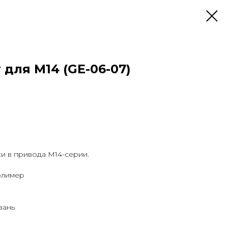
 для M14 (GE-06-07)
и в привода M14-серии.
олимер
вань