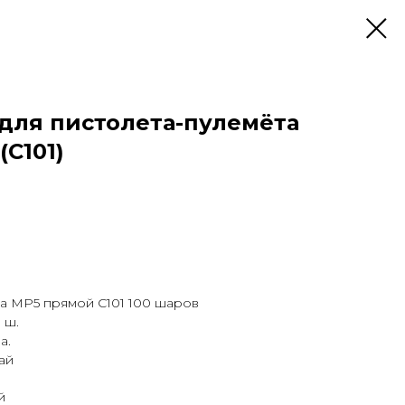
для пистолета-пулемёта
(C101)
a MP5 прямой C101 100 шаров
 ш.
а.
ай
й