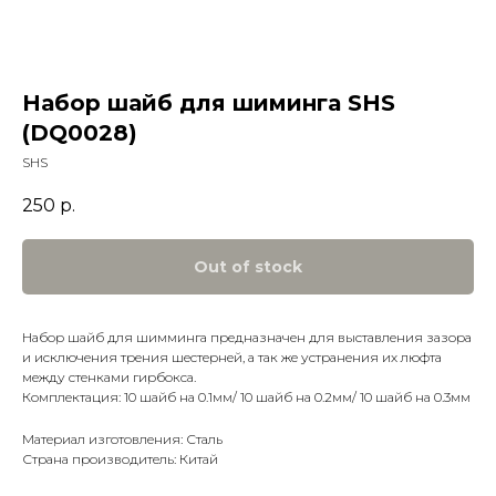
Набор шайб для шиминга SHS
(DQ0028)
SHS
250
р.
Out of stock
Набор шайб для шимминга предназначен для выставления зазора
и исключения трения шестерней, а так же устранения их люфта
между стенками гирбокса.
Комплектация: 10 шайб на 0.1мм/ 10 шайб на 0.2мм/ 10 шайб на 0.3мм
Материал изготовления: Сталь
Страна производитель: Китай