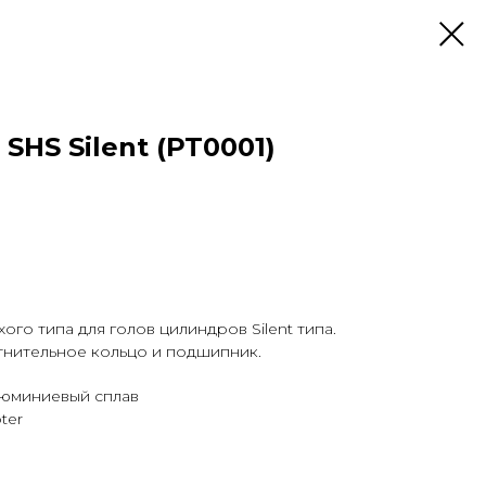
SHS Silent (PT0001)
го типа для голов цилиндров Silent типа.
тнительное кольцо и подшипник.
люминиевый сплав
ter