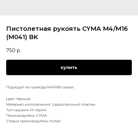
Пистолетная рукоять CYMA M4/M16
(M041) BK
750
р.
купить
Подходит на привода M4/M16-серии.
Цвет: Чёрный
Материал изготовления: Ударопрочный пластик
Тип оружия: M-серия
Производитель: CYMA
Страна производитель: Китай