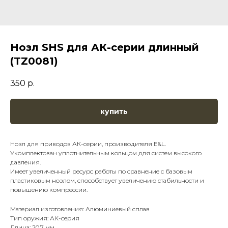
Нозл SHS для АК-серии длинный
(TZ0081)
350
р.
купить
Нозл для приводов АК-серии, производителя E&L.
Укомплектован уплотнительным кольцом для систем высокого
давления.
Имеет увеличенный ресурс работы по сравнение с базовым
пластиковым нозлом, способствует увеличению стабильности и
повышению компрессии.
Материал изготовления: Алюминиевый сплав
Тип оружия: АК-серия
Длина: 20.7 мм.