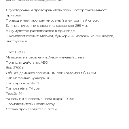
Двухсторонний предохранитель повышает эргономичность
привода.
Привод имеет программируемый электронный спуск.
Длина внутреннего стволика составляет 285 мм.
Аккумулятор располагается в прикладе.
В комплект входит: Автомат, бункерный магазин на 300 шаров,
инструкция.
Цвет: BK/ DE
Материал изготовления: Алюминиевый сплав
Принцип действия: AEG
Вес: 2700 г.
Общая длина/со сложенным прикладом: 800/710 мм.
Тип магазина: Бункерный
Тип гирбокса: Ver. 2
Тип разъёма: T-type
Резьба: 14-
Начальная скорость вылета шара: 110 м/с
Производитель: Classic Army
Страна производитель: Китай