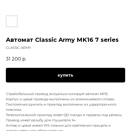
Автомат Classic Army MK16 7 series
CLASSIC ARMY
31 200
р.
купить
Страйкбольный привод визуально копирует автомат AR15.
Корпус и цевьё привода выполнены из алюминиевого сплава.
Пистолетная рукоять и приклад выполнены из ударопрочного
пластика.
Телескопический приклад имеет QD гнездо и прорезь под ремень.
Привод имеет резьбу для глушителя 14-
Аппер и цевьё имеют RIS-планки для крепления прицела и
дополнительного оборудования.