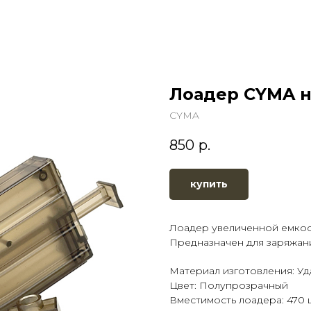
Лоадер CYMA на
CYMA
850
р.
купить
Лоадер увеличенной емкост
Предназначен для заряжани
Материал изготовления: У
Цвет: Полупрозрачный
Вместимость лоадера: 470