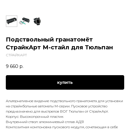
Подствольный гранатомёт
СтрайкАрт М-стайл для Тюльпан
СТРАЙКАРТ
9 660
р.
купить
Альтернативное видение подствольного гранатомета для установки
на страйкбольные автоматы М-серии. Пусковое устройство
предназначено для выстрелов ВОГ Тюльпан от СтрайкАрт.
Корпус: Высокопрочный пластик
Внутренний ствол: алюминиевый сплав АД31
Композитная компоновка пускового модуля, сочетающая в себе