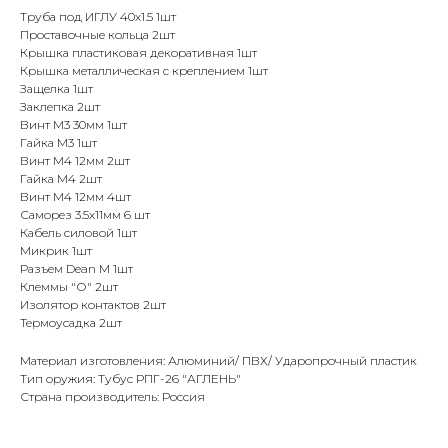
Труба под ИГЛУ 40х1.5 1шт
Проставочные кольца 2шт
Крышка пластиковая декоративная 1шт
Крышка металлическая с креплением 1шт
Защелка 1шт
Заклепка 2шт
Винт М3 30мм 1шт
Гайка М3 1шт
Винт М4 12мм 2шт
Гайка М4 2шт
Винт М4 12мм 4шт
Саморез 3.5х11мм 6 шт
Кабель силовой 1шт
Микрик 1шт
Разъем Dean M 1шт
Клеммы "О" 2шт
Изолятор контактов 2шт
Термоусадка 2шт
Материал изготовления: Алюминий/ ПВХ/ Ударопрочный пластик
Тип оружия: Тубус РПГ-26 "АГЛЕНЬ"
Страна производитель: Россия