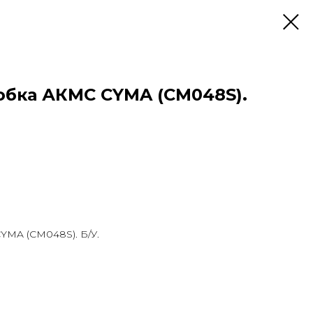
обка АКМС CYMA (СМ048S).
YMA (СМ048S). Б/У.