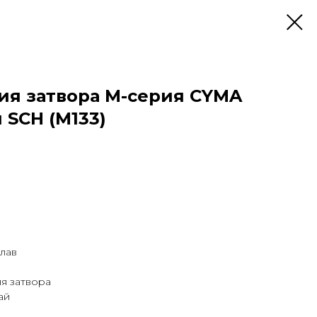
ия затвора М-серия CYMA
 SCH (M133)
лав
ия затвора
ай