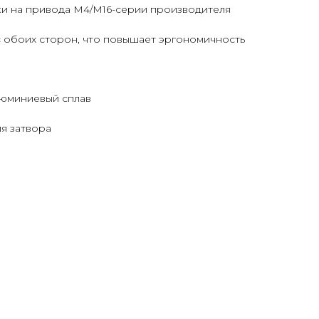
ки на привода M4/M16-серии производителя
с обоих сторон, что повышает эргономичность
люминиевый сплав
ия затвора