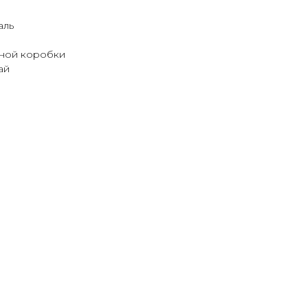
аль
ьной коробки
ай