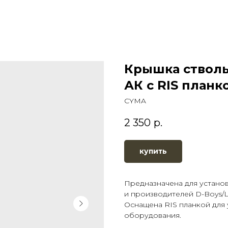
Крышка стволь
АК с RIS планко
CYMA
2 350
р.
купить
Предназначена для устано
и производителей D-Boys/L
Оснащена RIS планкой для
оборудования.