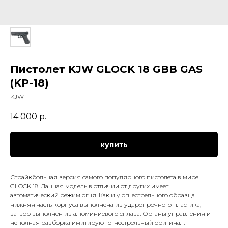
Пистолет KJW GLOCK 18 GBB GAS
(KP-18)
KJW
14 000
р.
купить
Страйкбольная версия самого популярного пистолета в мире
GLOCK 18. Данная модель в отличии от других имеет
автоматический режим огня. Как и у огнестрельного образца
нижняя часть корпуса выполнена из ударопрочного пластика,
затвор выполнен из алюминиевого сплава. Органы управления и
неполная разборка имитируют огнестрельный оригинал.