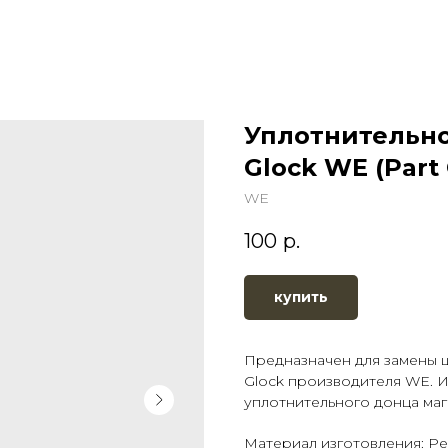
Уплотнительно
Glock WE (Part 
WE
100
р.
купить
Предназначен для замены ш
Glock производителя WE. 
уплотнительного донца маг
Материал изготовления: Р