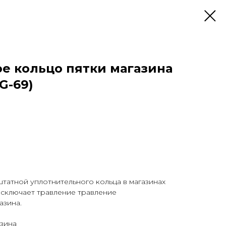
е кольцо пятки магазина
G-69)
татной уплотнительного кольца в магазинах
Исключает травление травление
азина.
езина