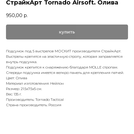
СтрайкАрт Tornado Airsoft. Олива
950,00
р.
купить
Подсумок под 5 выстрелов МОСКИТ производителя СтрайкАрт.
Выстрелы крепятся на эластичную стропу, которая заправляется
внутрь подсумка.
Подсумок крепится к снаряжению благодаря MOLLE стропам.
Спереди подсумка имеется велкро панель для крепления патчей.
Цвет: Олива
Материал изготовления: Нейлон
Размер: 21.5x7.5x5 см.
Вес: 135 г.
Производитель: Tornado Tactical
Страна производитель: Россия