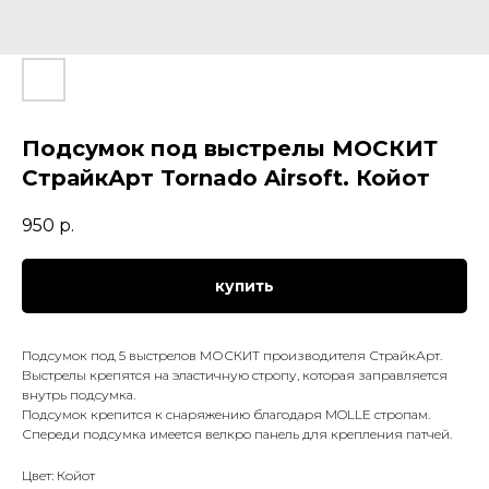
Подсумок под выстрелы МОСКИТ
СтрайкАрт Tornado Airsoft. Койот
950
р.
купить
Подсумок под 5 выстрелов МОСКИТ производителя СтрайкАрт.
Выстрелы крепятся на эластичную стропу, которая заправляется
внутрь подсумка.
Подсумок крепится к снаряжению благодаря MOLLE стропам.
Спереди подсумка имеется велкро панель для крепления патчей.
Цвет: Койот