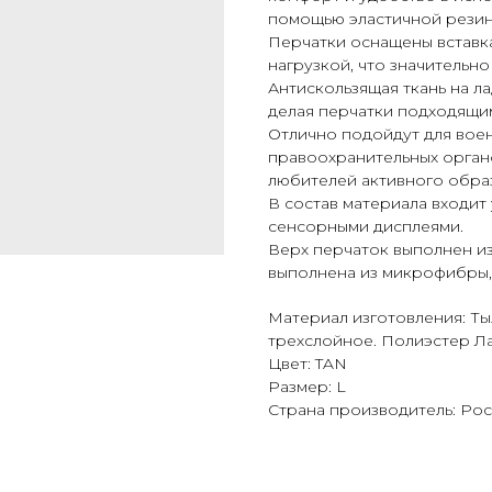
помощью эластичной резин
Перчатки оснащены вставк
нагрузкой, что значительно
Антискользящая ткань на л
делая перчатки подходящим
Отлично подойдут для вое
правоохранительных органо
любителей активного образ
В состав материала входит 
сенсорными дисплеями.
Верх перчаток выполнен из
выполнена из микрофибры,
Материал изготовления: Т
трехслойное. Полиэстер Л
Цвет: TAN
Размер: L
Cтрана производитель: Ро