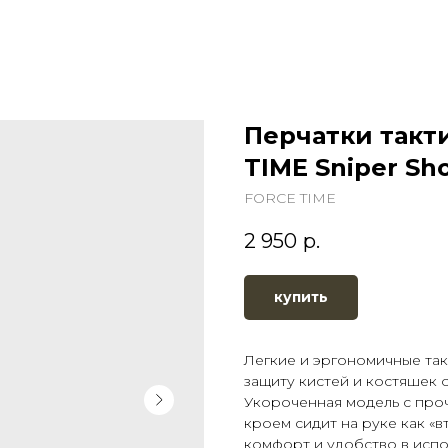
Перчатки такт
TIME Sniper Sho
FORCE TIME
2 950
р.
купить
Легкие и эргономичные та
защиту кистей и костяшек 
Укороченная модель с про
кроем сидит на руке как «
комфорт и удобство в испо