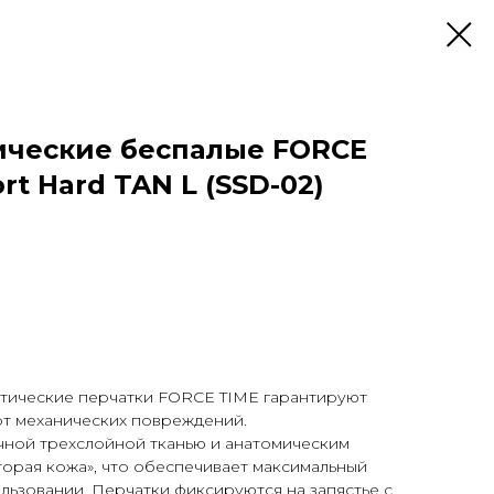
ические беспалые FORCE
rt Hard TAN L (SSD-02)
ктические перчатки FORCE TIME гарантируют
от механических повреждений.
чной трехслойной тканью и анатомическим
вторая кожа», что обеспечивает максимальный
льзовании. Перчатки фиксируются на запястье с