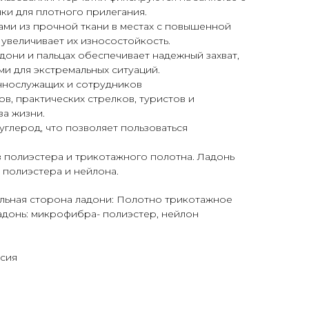
ки для плотного прилегания.
ами из прочной ткани в местах с повышенной
 увеличивает их износостойкость.
адони и пальцах обеспечивает надежный захват,
и для экстремальных ситуаций.
ннослужащих и сотрудников
в, практических стрелков, туристов и
а жизни.
углерод, что позволяет пользоваться
 полиэстера и трикотажного полотна. Ладонь
 полиэстера и нейлона.
ыльная сторона ладони: Полотно трикотажное
адонь: микрофибра- полиэстер, нейлон
ссия