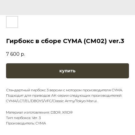
Гирбокс в сборе CYMA (CM02) ver.3
7 600
р.
купить
Стандартный гирбокс 3 версии с мотором производителя CYMA.
Подходит для приводов АК-серии следующих производителей:
CYMA/LCT/EL/DBOYS/VFC/Classic Army/Tokyo Marui.
Материал изготовления: D3O®, XRD®
Тип гирбокса: Ver. 3
Производитель: CYMA