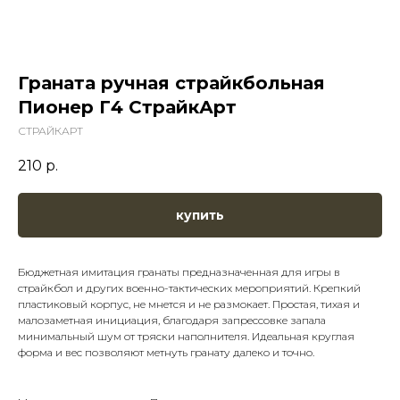
Граната ручная страйкбольная
Пионер Г4 СтрайкАрт
СТРАЙКАРТ
210
р.
купить
Бюджетная имитация гранаты предназначенная для игры в
страйкбол и других военно-тактических мероприятий. Крепкий
пластиковый корпус, не мнется и не размокает. Простая, тихая и
малозаметная инициация, благодаря запрессовке запала
минимальный шум от тряски наполнителя. Идеальная круглая
форма и вес позволяют метнуть гранату далеко и точно.