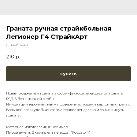
Граната ручная страйкбольная
Легионер Г4 СтрайкАрт
СТРАЙКАРТ
210
р.
купить
Новая бюджетная граната в форм-факторе легендарной гранаты
РГД-5 без активной скобы.
Инициация терочная, как у проверенных годами картонных гранат.
Большой вес и удобная форма позволяет далеко и точно кинуть
гранату.
Материал изготовления: Полимер
Пироэлемент: Эквивалент петарды "Корсар-4"