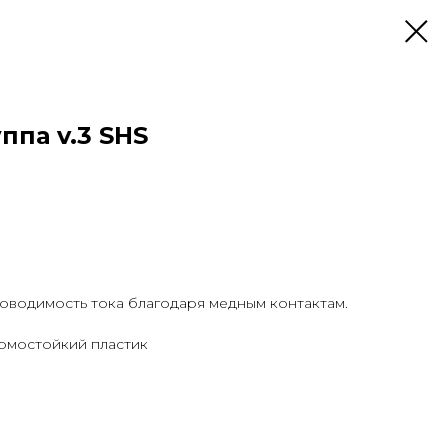
ппа v.3 SHS
водимость тока благодаря медным контактам.
ермостойкий пластик