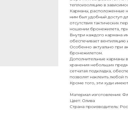
теплоизоляцию в зависимос
Карманы, расположенные на
ним был удобный доступ дл
отсутствия тактических пе
ношении бронежилета, при
Внутри каждого кармана им
обеспечивает вентиляцию 
Особенно актуально при ак
бронежилетом.
Дополнительные карманы в
хранения небольших предме
сетчатая подкладка, обес
позволят наклеить любой п
Кроме того, эти худи имею
Материал изготовления: Ф
Цвет: Олива
Страна производитель: Ро