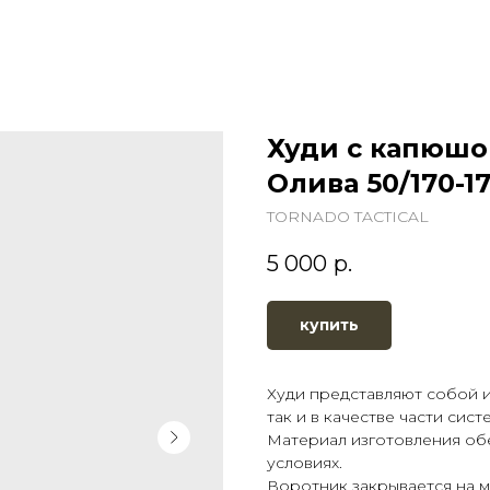
Худи с капюшон
Олива 50/170-1
TORNADO TACTICAL
5 000
р.
купить
Худи представляют собой и
так и в качестве части сист
Материал изготовления об
условиях.
Воротник закрывается на м