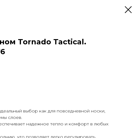
ом Tornado Tactical.
76
деальный выбор как для повседневной носки,
емы слоев.
еспечивает надежное тепло и комфорт в любых
олнию, что позволяет легко регулировать