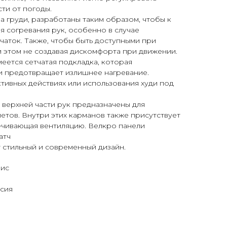
ти от погоды.
 груди, разработаны таким образом, чтобы к
я согревания рук, особенно в случае
рчаток. Также, чтобы быть доступными при
 этом не создавая дискомфорта при движении.
еется сетчатая подкладка, которая
и предотвращает излишнее нагревание.
тивных действиях или использования худи под
 верхней части рук предназначены для
тов. Внутри этих карманов также присутствует
печивающая вентиляцию. Велкро панели
атч
т стильный и современный дизайн.
лис
ссия