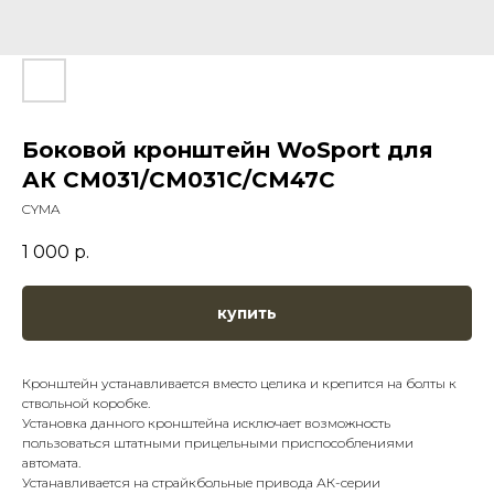
Боковой кронштейн WoSport для
АК CM031/CM031C/CM47C
CYMA
1 000
р.
купить
Кронштейн устанавливается вместо целика и крепится на болты к
ствольной коробке.
Установка данного кронштейна исключает возможность
пользоваться штатными прицельными приспособлениями
автомата.
Устанавливается на страйкбольные привода АК-серии