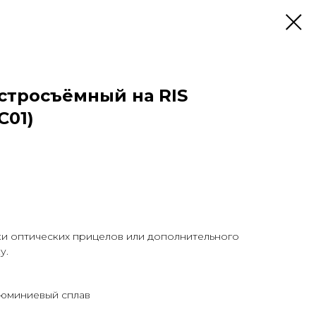
тросъёмный на RIS
C01)
ки оптических прицелов или дополнительного
у.
люминиевый сплав