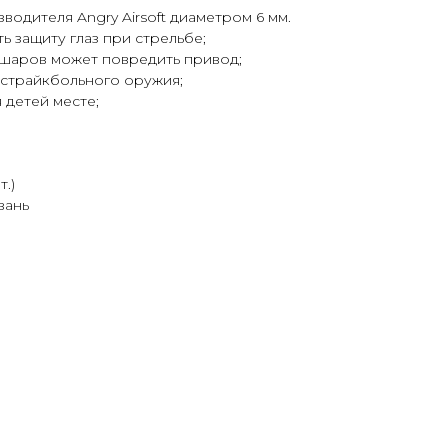
одителя Angry Airsoft диаметром 6 мм.
 защиту глаз при стрельбе;
шаров может повредить привод;
 страйкбольного оружия;
 детей месте;
т.)
вань