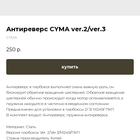
Антиреверс CYMA ver.2/ver.3
CYMA
250
р.
купить
Антиреверс в гирбоксе выполняет очень важную роль, он
блокирует обратное вращение шестерней. Обратное вращение
шестерней обычно происходит когда мотор останавливается, а
пружина находится в частично взведенном состоянии.
Предназначен для установки в гирбоксы 2/ 3/ M249/ ПКП.
В комплект входит: Антиреверс, пружина антиреверса.
Материал: Сталь
Версия гирбокса: Ver. 2/Ver.3/M249/ПКП
Страна производитель: Китай