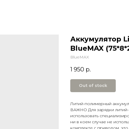
Аккумулятор Li
BlueMAX (75*8*
BlueMAX
1 950
р.
Out of stock
Литий-полимерный аккумул
ВАЖНО Для зарядки литий
использовать специализиро
ни в коем случае не испол
комплекте с приводом, эт