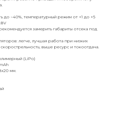
а.
ть до ~40%, температурный режим от +1 до +5
.8V
рекомендуется замерить габариты отсека под
яторов: легче, лучшая работа при низких
скорострельность; выше ресурс и токоотдача.
олимерный (LiPo)
0mAh
8x20 мм.
ай