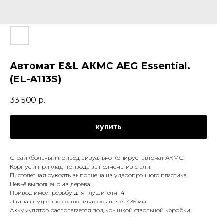
Автомат E&L АКМС AEG Essential.
(EL-A113S)
33 500
р.
купить
Страйкбольный привод визуально копирует автомат АКМС.
Корпус и приклад привода выполнены из стали.
Пистолетная рукоять выполнена из ударопрочного пластика.
Цевьё выполнено из дерева.
Привод имеет резьбу для глушителя 14-
Длина внутреннего стволика составляет 435 мм.
Аккумулятор располагается под крышкой ствольной коробки.